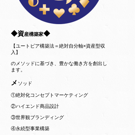
◆資
◆
産構築家
【ユートピア構築法＝絶対自分軸×資産型収
入】
のメソッドに基づき、豊かな働き方を創出し
ます。
メ
ソッド
①絶対化コンセプトマーケティング
②ハイエンド商品設計
③世界観ブランディング
④永続型事業構築