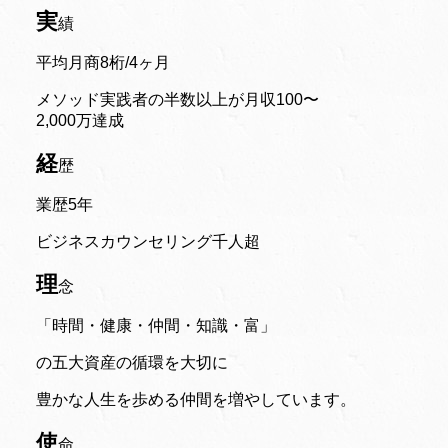
実
績
平均月商8桁/4ヶ月
メソッド実践者の半数以上が月収100〜
2,000万達成
経
歴
業歴5年
ビジネスカウンセリング千人超
理
念
「時間・健康・仲間・知識・富」
の五大資産の循環を大切に
豊かな人生を歩める仲間を増やしています。
使
命