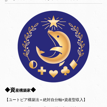
◆資
◆
産構築家
【ユートピア構築法＝絶対自分軸×資産型収入】