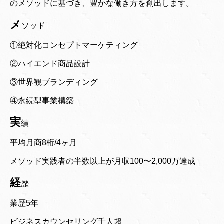
のメソッドに基づき、豊かな働き方を創出します。
メ
ソッド
①絶対化コンセプトマーケティング
②ハイエンド商品設計
③世界観ブランディング
④永続型事業構築
実
績
平均月商8桁/4ヶ月
メソッド実践者の半数以上が月収100〜2,000万達成
経
歴
業歴5年
ビジネスカウンセリング千人超