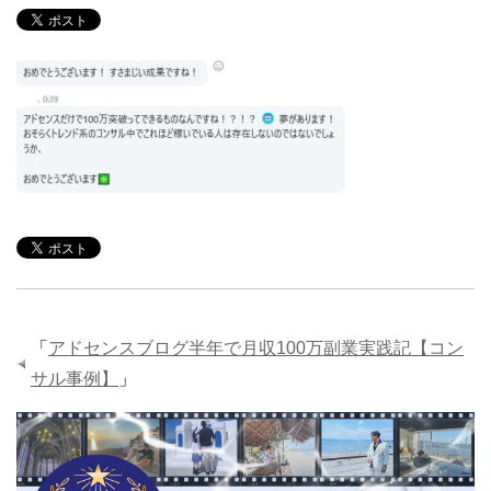
「
アドセンスブログ半年で月収100万副業実践記【コン
サル事例】
」