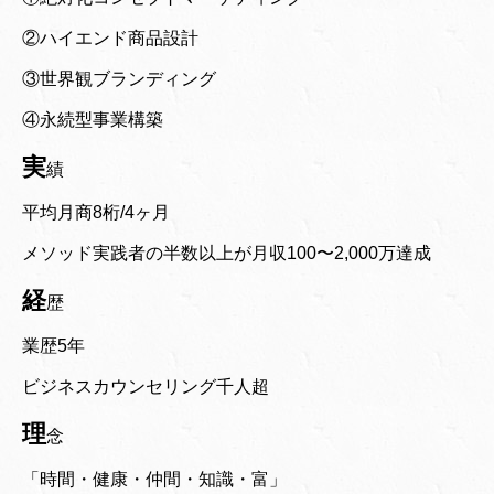
②ハイエンド商品設計
③世界観ブランディング
④永続型事業構築
実
績
平均月商8桁/4ヶ月
メソッド実践者の半数以上が月収100〜2,000万達成
経
歴
業歴5年
ビジネスカウンセリング千人超
理
念
「時間・健康・仲間・知識・富」